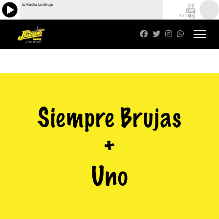
Jc Radio La Bruja
80%